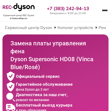
REC-
+7 (383) 242-94-13
Ежедневно с 9:00 до 21:00
Сервисный центр REC-Dyson
в Новосибирске
Сервисный центр Dyson
Каталог устройств
Ремон
Замена платы управления
фена
Dyson Supersonic HD08 (Vinca
Blue/Rosé)
Официальный сервис
Гарантийное обслуживание
фена Dyson до 3 лет
Диагностика за наш счет,
ремонт по желанию
Бесплатный выезд курьера
в день обращения