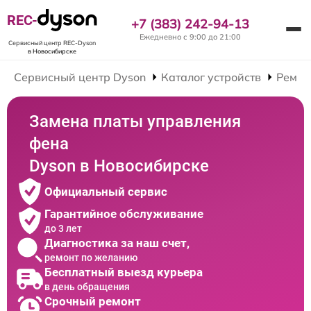
REC-
+7 (383) 242-94-13
Ежедневно с 9:00 до 21:00
Сервисный центр REC-Dyson
в Новосибирске
Сервисный центр Dyson
Каталог устройств
Ремон
Замена платы управления
фена
Dyson в Новосибирске
Официальный сервис
Гарантийное обслуживание
до 3 лет
Диагностика за наш счет,
ремонт по желанию
Бесплатный выезд курьера
в день обращения
Срочный ремонт