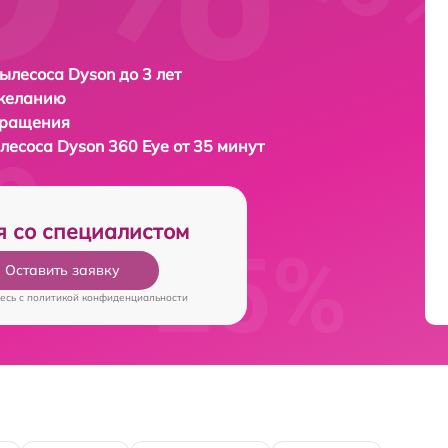
ылесоса Dyson до 3 лет
 желанию
бращения
ылесоса
Dyson 360 Eye от 35 минут
я со специалистом
Оставить заявку
есь c
политикой конфиденциальности