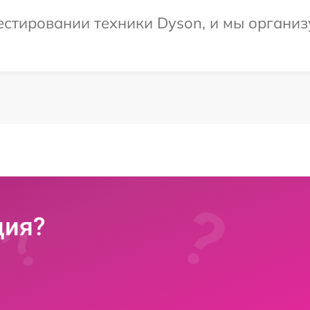
тировании техники Dyson, и мы организу
ция?