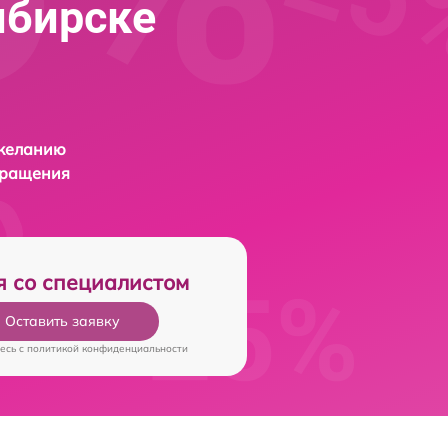
ибирске
 желанию
бращения
я со специалистом
Оставить заявку
есь c
политикой конфиденциальности