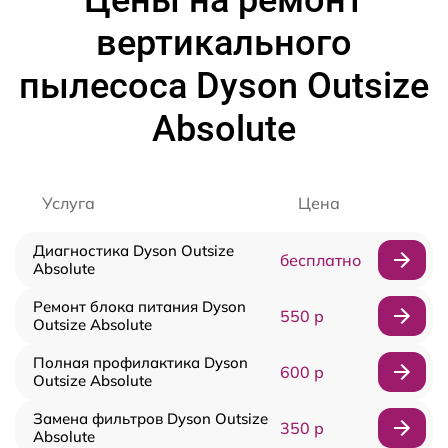
Цены на ремонт
вертикального
пылесоса Dyson Outsize
Absolute
Услуга
Цена
Диагностика Dyson Outsize
бесплатно
Absolute
Ремонт блока питания Dyson
550 р
Outsize Absolute
Полная профилактика Dyson
600 р
Outsize Absolute
Замена фильтров Dyson Outsize
350 р
Absolute