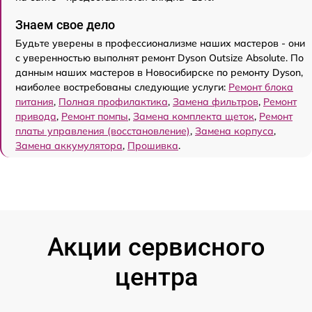
Знаем свое дело
Будьте уверены в профессионализме наших мастеров - они
с уверенностью выполнят ремонт Dyson Outsize Absolute. По
данным наших мастеров в Новосибирске по ремонту Dyson,
наиболее востребованы следующие услуги:
Ремонт блока
питания
,
Полная профилактика
,
Замена фильтров
,
Ремонт
привода
,
Ремонт помпы
,
Замена комплекта щеток
,
Ремонт
платы управления (восстановление)
,
Замена корпуса
,
Замена аккумулятора
,
Прошивка
.
Акции сервисного
центра