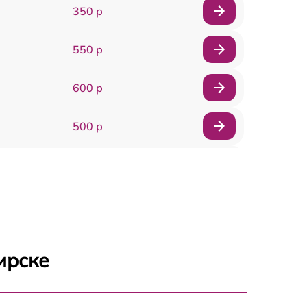
350 р
550 р
600 р
500 р
450 р
600 р
300 р
ирске
500 р